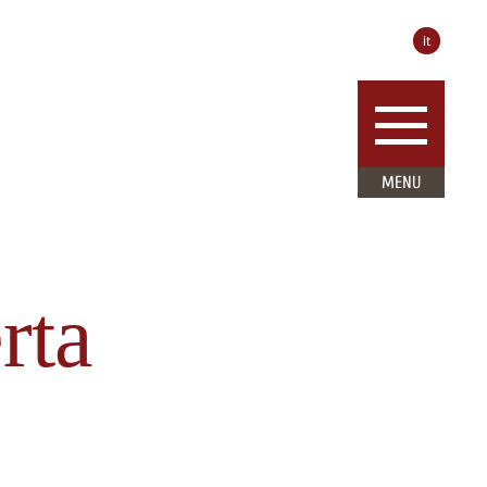
it
rta