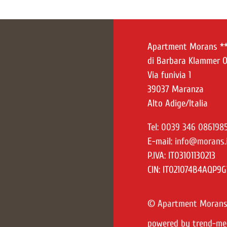
Apartment Morans *
di Barbara Klammer O
Via funivia 1
39037 Maranza
Alto Adige/Italia
Tel:
0039 346 086198
E-mail:
info@morans.
P.IVA: IT03101130213
CIN:
IT021074B4AQP9G
© Apartment Morans
powered by trend-me