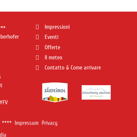
Impressioni
***
berhofer
Eventi
Offerte
Il meteo
Contatto & Come arrivare
5
it
YFV
 ****
Impressum
Privacy
dia