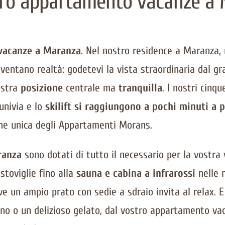
tro appartamento vacanze a
vacanze a Maranza
. Nel nostro residence a Maranza,
diventano realtà: godetevi la vista straordinaria dal g
ostra
posizione
centrale ma
tranquilla
. I nostri cin
univia e lo
skilift si raggiungono a pochi minuti a p
ione unica degli Appartamenti Morans.
ranza
sono dotati di tutto il necessario per la vostra 
stoviglie fino alla
sauna e cabina a infrarossi
nelle n
ove un ampio prato con sedie a sdraio invita al relax.
ino o un delizioso gelato, dal vostro appartamento v