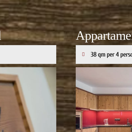
d
Appartamen
38 qm per 4 perso