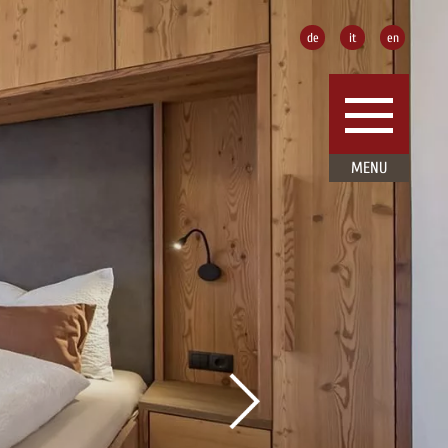
de
it
en