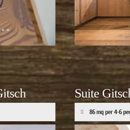
itsch
Suite Gitsc
86 mq per 4-6 per